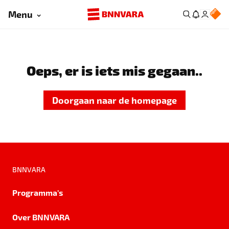
Menu
Oeps, er is iets mis gegaan..
Doorgaan naar de homepage
BNNVARA
Programma's
Over BNNVARA