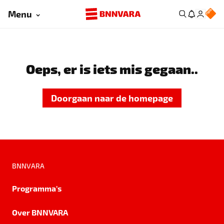
Menu
Oeps, er is iets mis gegaan..
Doorgaan naar de homepage
BNNVARA
Programma's
Over BNNVARA