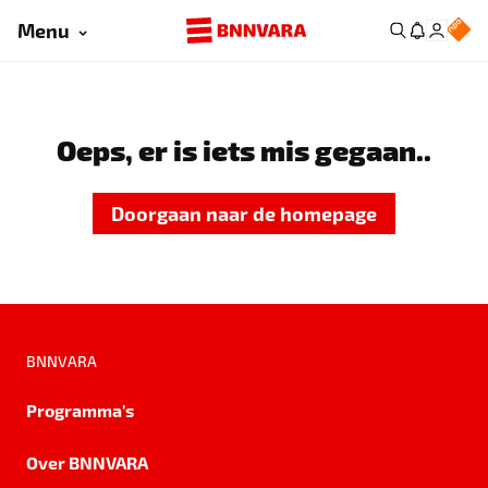
Menu
Oeps, er is iets mis gegaan..
Doorgaan naar de homepage
BNNVARA
Programma's
Over BNNVARA