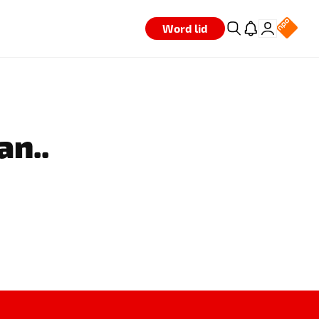
Word lid
an..