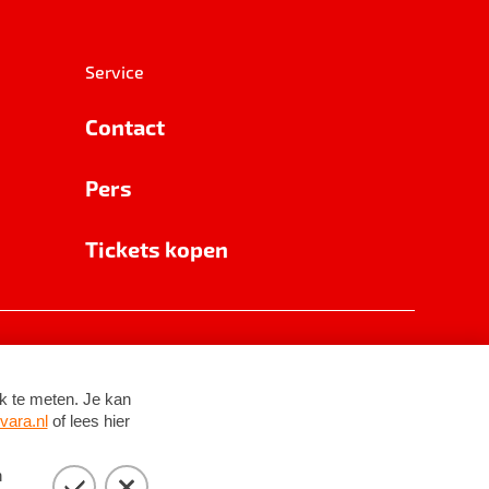
Service
Contact
Pers
Tickets kopen
RSIN 8531 62 402