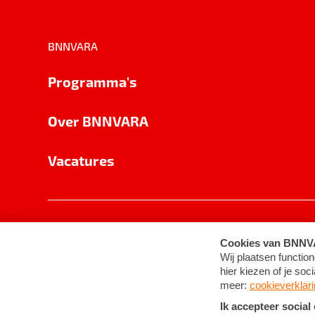
BNNVARA
Programma's
Over BNNVARA
Vacatures
Privacy
Cookie-instellingen
Algemene 