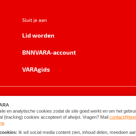
Sluit je aan
Lid worden
BNNVARA-account
VARAgids
voorwaarden
©
2026
BNNVARA