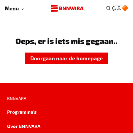
Menu
Oeps, er is iets mis gegaan..
Doorgaan naar de homepage
BNNVARA
Programma's
Over BNNVARA