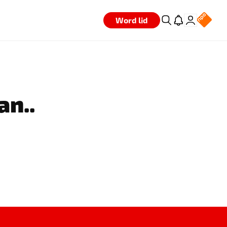
Word lid
an..