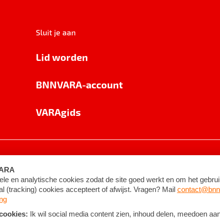
Sluit je aan
Lid worden
BNNVARA-account
VARAgids
voorwaarden
©
2026
BNNVARA