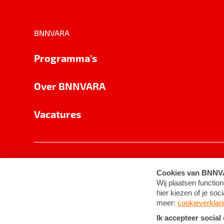
BNNVARA
Programma's
Over BNNVARA
Vacatures
Privacy
Cookie-instellingen
Algemene 