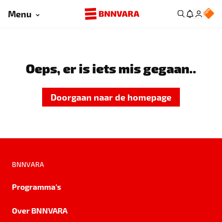
Menu
Oeps, er is iets mis gegaan..
Doorgaan naar de homepage
BNNVARA
Programma's
Over BNNVARA