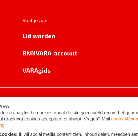
Sluit je aan
Lid worden
BNNVARA-account
VARAgids
voorwaarden
©
2026
BNNVARA