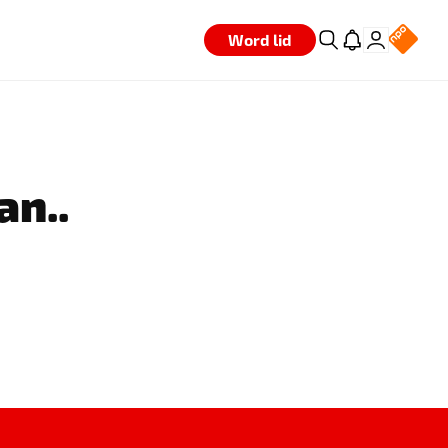
Word lid
an..