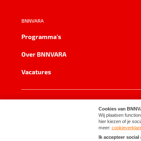
BNNVARA
Programma's
Over BNNVARA
Vacatures
Privacy
Cookie-instellingen
Algemene 