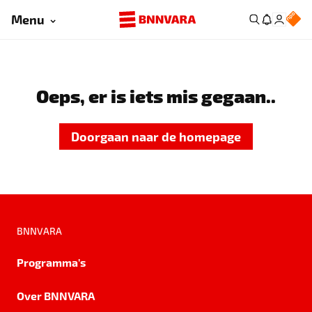
Menu
Oeps, er is iets mis gegaan..
Doorgaan naar de homepage
BNNVARA
Programma's
Over BNNVARA