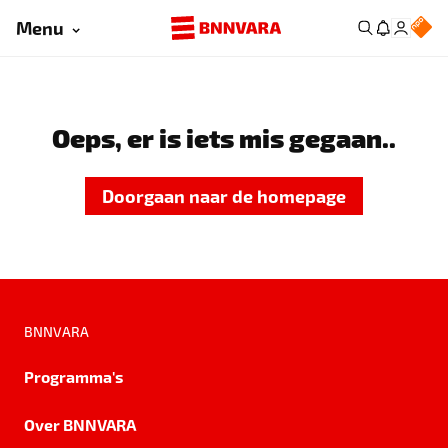
Menu
Oeps, er is iets mis gegaan..
Doorgaan naar de homepage
BNNVARA
Programma's
Over BNNVARA