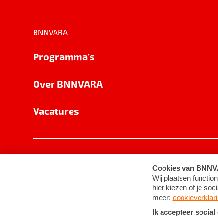
BNNVARA
Programma's
Over BNNVARA
Vacatures
Privacy
Cookie-instellingen
Algemene 