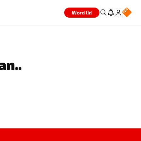
Word lid
an..