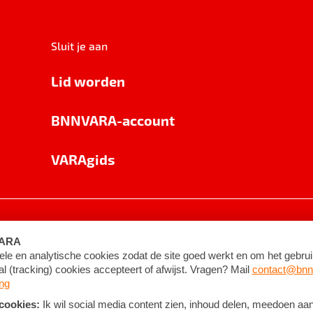
Sluit je aan
Lid worden
BNNVARA-account
VARAgids
voorwaarden
©
2026
BNNVARA