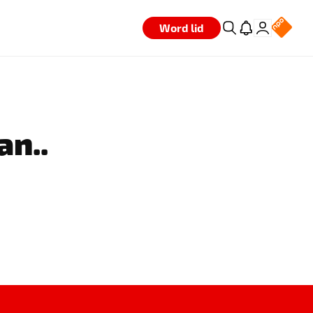
Word lid
an..