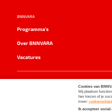
BNNVARA
Programma's
Over BNNVARA
Vacatures
Privacy
Cookie-instellingen
Algemene 