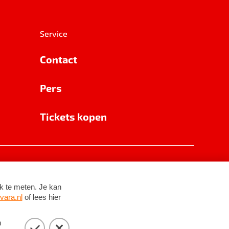
Service
Contact
Pers
Tickets kopen
RSIN 8531 62 402