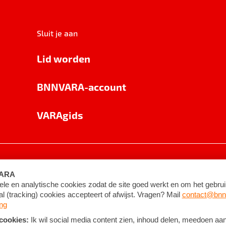
Sluit je aan
Lid worden
BNNVARA-account
VARAgids
voorwaarden
©
2026
BNNVARA