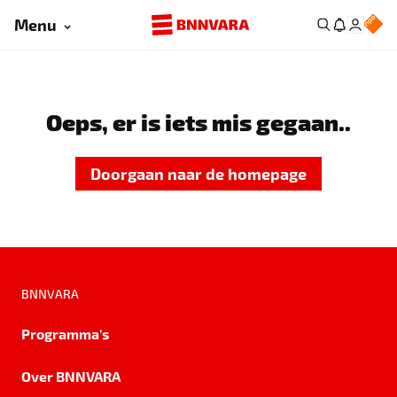
Menu
Oeps, er is iets mis gegaan..
Doorgaan naar de homepage
BNNVARA
Programma's
Over BNNVARA