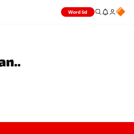
Word lid
an..