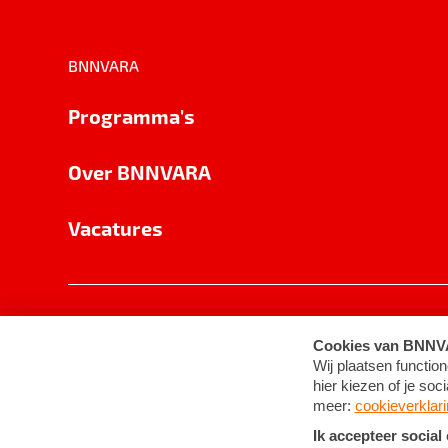
BNNVARA
Programma's
Over BNNVARA
Vacatures
Privacy
Cookie-instellingen
Algemene 