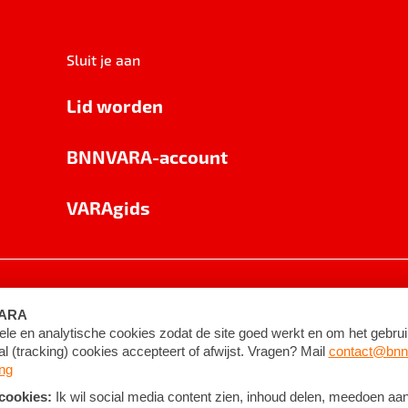
Sluit je aan
Lid worden
BNNVARA-account
VARAgids
voorwaarden
©
2026
BNNVARA