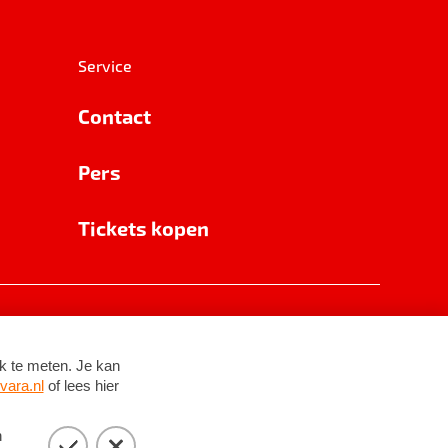
Service
Contact
Pers
Tickets kopen
RSIN 8531 62 402