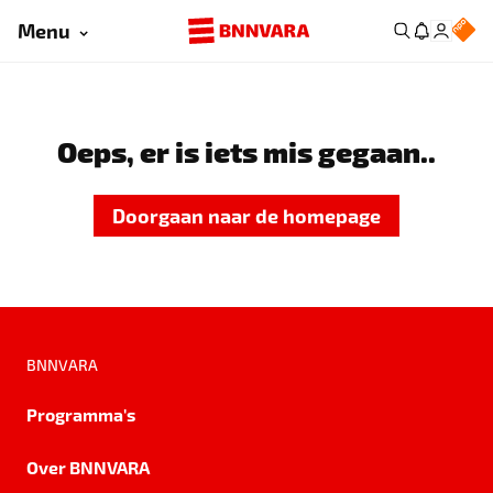
Menu
Oeps, er is iets mis gegaan..
Doorgaan naar de homepage
BNNVARA
Programma's
Over BNNVARA