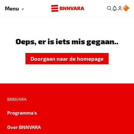
Menu
Oeps, er is iets mis gegaan..
Doorgaan naar de homepage
BNNVARA
Programma's
Over BNNVARA