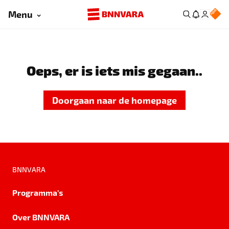
Menu
Oeps, er is iets mis gegaan..
Doorgaan naar de homepage
BNNVARA
Programma's
Over BNNVARA