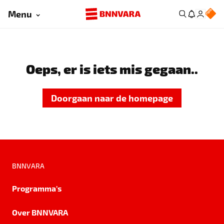
Menu
Oeps, er is iets mis gegaan..
Doorgaan naar de homepage
BNNVARA
Programma's
Over BNNVARA