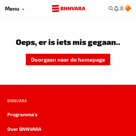
Menu
Oeps, er is iets mis gegaan..
Doorgaan naar de homepage
BNNVARA
Programma's
Over BNNVARA