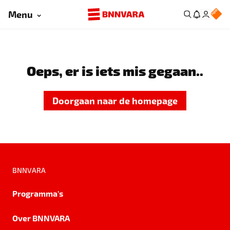
Menu
Oeps, er is iets mis gegaan..
Doorgaan naar de homepage
BNNVARA
Programma's
Over BNNVARA