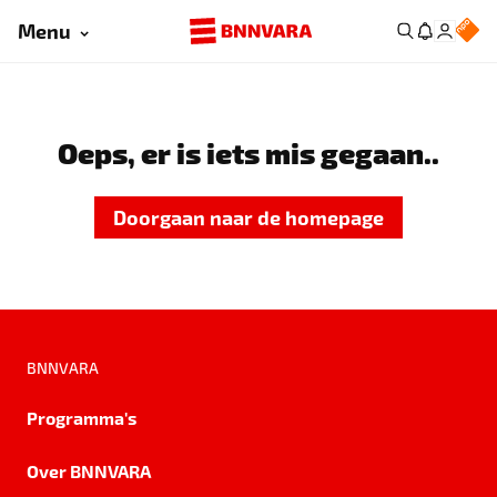
Menu
Oeps, er is iets mis gegaan..
Doorgaan naar de homepage
BNNVARA
Programma's
Over BNNVARA