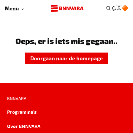
Menu
Oeps, er is iets mis gegaan..
Doorgaan naar de homepage
BNNVARA
Programma's
Over BNNVARA