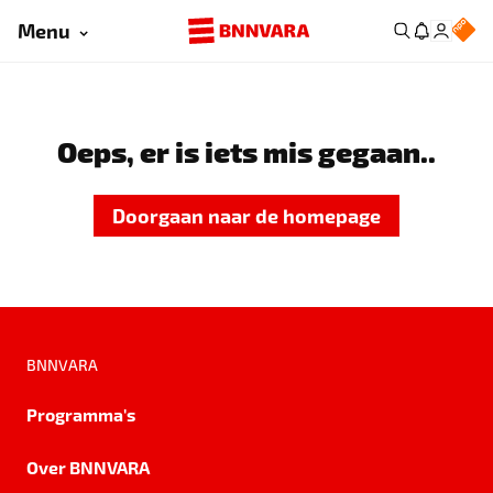
Menu
Oeps, er is iets mis gegaan..
Doorgaan naar de homepage
BNNVARA
Programma's
Over BNNVARA