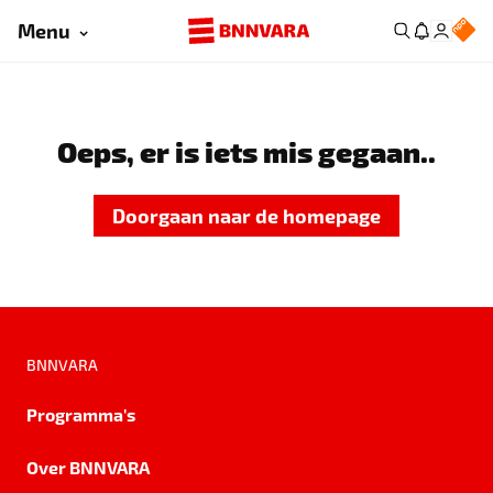
Menu
Oeps, er is iets mis gegaan..
Doorgaan naar de homepage
BNNVARA
Programma's
Over BNNVARA