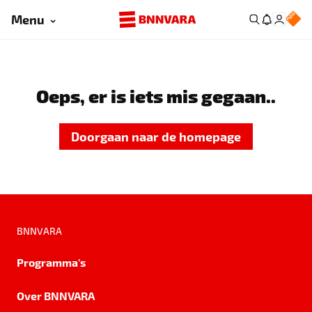
Menu
Oeps, er is iets mis gegaan..
Doorgaan naar de homepage
BNNVARA
Programma's
Over BNNVARA