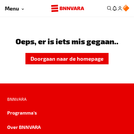
Menu
Oeps, er is iets mis gegaan..
Doorgaan naar de homepage
BNNVARA
Programma's
Over BNNVARA