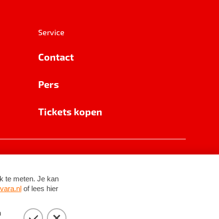
Service
Contact
Pers
Tickets kopen
RSIN 8531 62 402