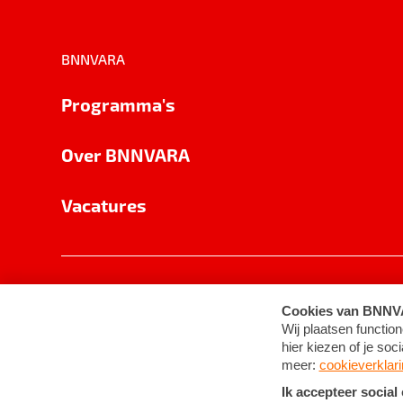
BNNVARA
Programma's
Over BNNVARA
Vacatures
Privacy
Cookie-instellingen
Algemene 