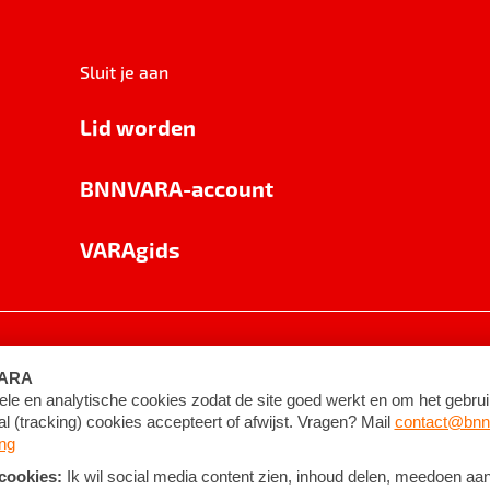
Sluit je aan
Lid worden
BNNVARA-account
VARAgids
voorwaarden
©
2026
BNNVARA