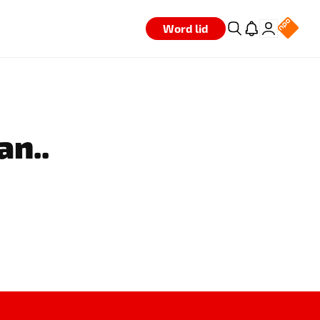
Word lid
an..