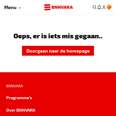
Menu
Oeps, er is iets mis gegaan..
Doorgaan naar de homepage
BNNVARA
Programma's
Over BNNVARA