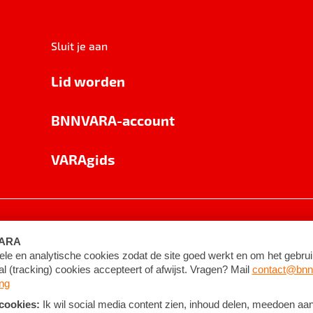
Sluit je aan
Lid worden
BNNVARA-account
VARAgids
voorwaarden
©
2026
BNNVARA