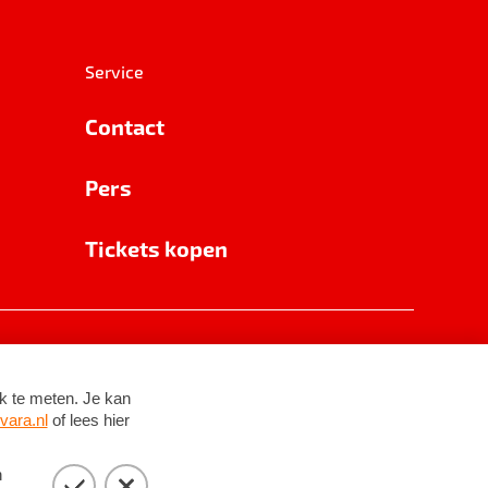
Service
Contact
Pers
Tickets kopen
RSIN 8531 62 402