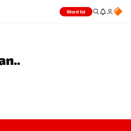
Word lid
an..