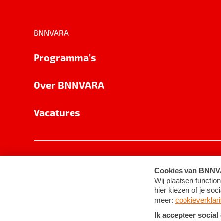
BNNVARA
Programma's
Over BNNVARA
Vacatures
Privacy
Cookie-instellingen
Algemene 