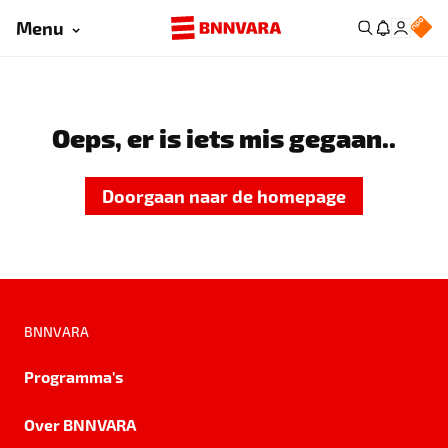
Menu
Oeps, er is iets mis gegaan..
Doorgaan naar de homepage
BNNVARA
Programma's
Over BNNVARA