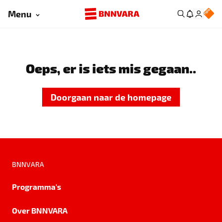
Menu
Oeps, er is iets mis gegaan..
Doorgaan naar de homepage
BNNVARA
Programma's
Over BNNVARA