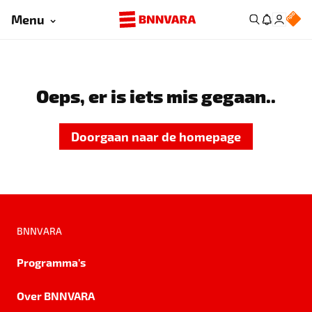
Menu
Oeps, er is iets mis gegaan..
Doorgaan naar de homepage
BNNVARA
Programma's
Over BNNVARA