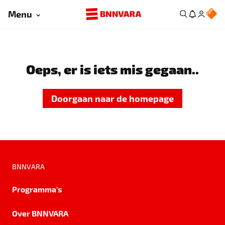
Menu
Oeps, er is iets mis gegaan..
Doorgaan naar de homepage
BNNVARA
Programma's
Over BNNVARA