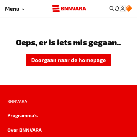
Menu
Oeps, er is iets mis gegaan..
Doorgaan naar de homepage
BNNVARA
Programma's
Over BNNVARA