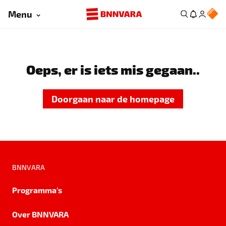
Menu
Oeps, er is iets mis gegaan..
Doorgaan naar de homepage
BNNVARA
Programma's
Over BNNVARA