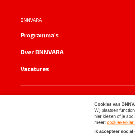
BNNVARA
Programma's
Over BNNVARA
Vacatures
Privacy
Cookie-instellingen
Algemene 