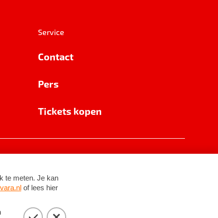
Service
Contact
Pers
Tickets kopen
RSIN 8531 62 402