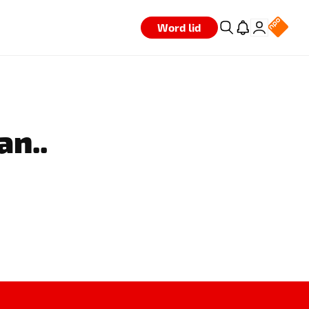
Word lid
an..