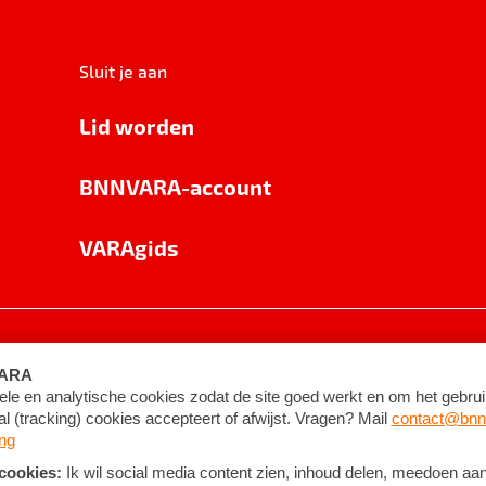
Sluit je aan
Lid worden
BNNVARA-account
VARAgids
voorwaarden
©
2026
BNNVARA