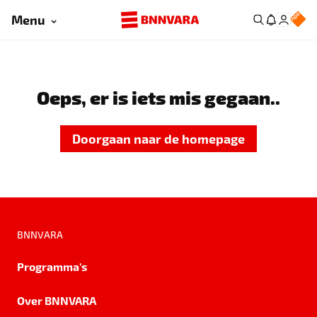
Menu
Oeps, er is iets mis gegaan..
Doorgaan naar de homepage
BNNVARA
Programma's
Over BNNVARA