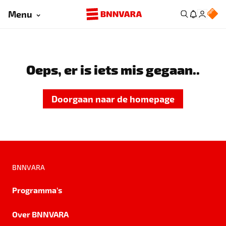
Menu
Oeps, er is iets mis gegaan..
Doorgaan naar de homepage
BNNVARA
Programma's
Over BNNVARA