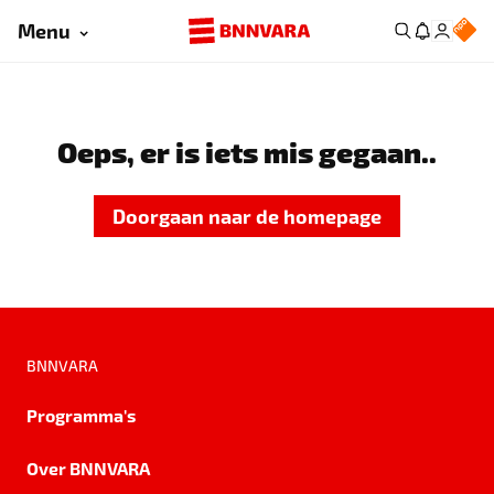
Menu
Oeps, er is iets mis gegaan..
Doorgaan naar de homepage
BNNVARA
Programma's
Over BNNVARA