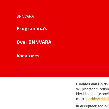
BNNVARA
Programma's
Over BNNVARA
Vacatures
Privacy
Cookie-instellingen
Algemene 