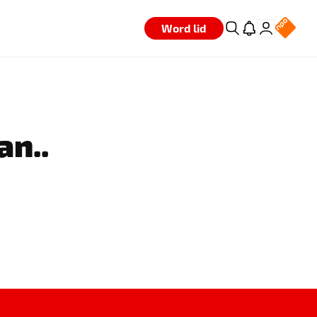
Word lid
an..