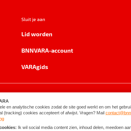
Sluit je aan
Lid worden
BNNVARA-account
VARAgids
voorwaarden
©
2026
BNNVARA