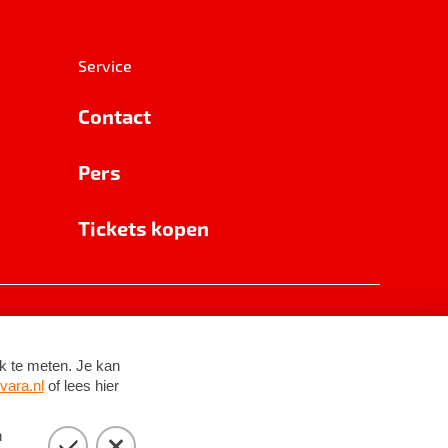
Service
Contact
Pers
Tickets kopen
RSIN 8531 62 402