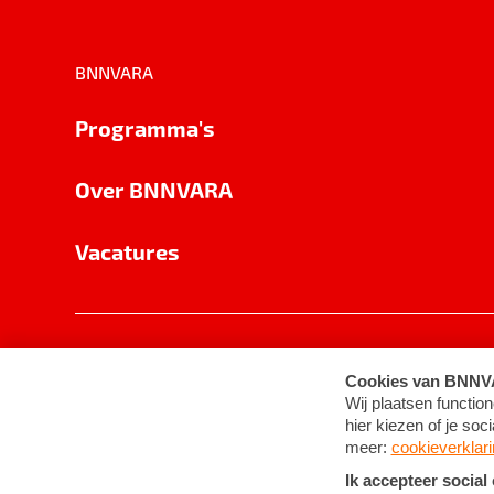
BNNVARA
Programma's
Over BNNVARA
Vacatures
Privacy
Cookie-instellingen
Algemene 