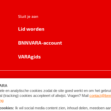
Sluit je aan
Lid worden
BNNVARA-account
VARAgids
voorwaarden
©
2026
BNNVARA