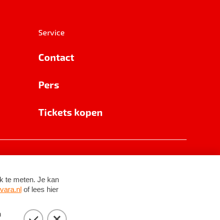
Service
Contact
Pers
Tickets kopen
RSIN 8531 62 402