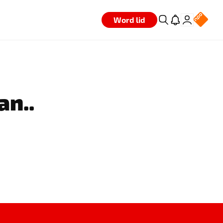
Word lid
an..