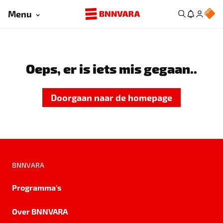
Menu
Oeps, er is iets mis gegaan..
Doorgaan naar de homepage
BNNVARA
Programma's
Over BNNVARA