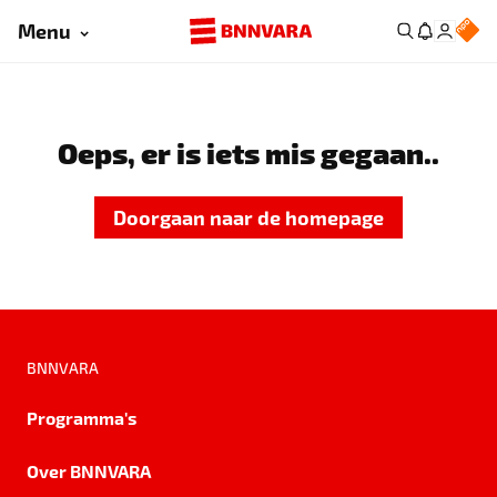
Menu
Oeps, er is iets mis gegaan..
Doorgaan naar de homepage
BNNVARA
Programma's
Over BNNVARA