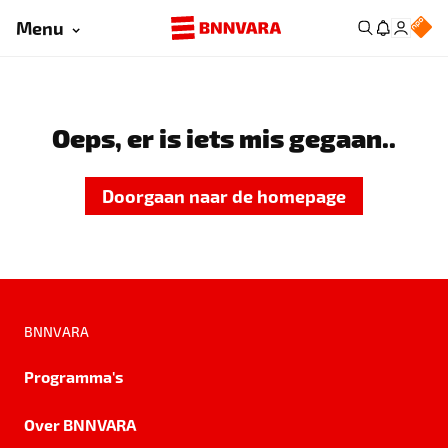
Menu
Oeps, er is iets mis gegaan..
Doorgaan naar de homepage
BNNVARA
Programma's
Over BNNVARA