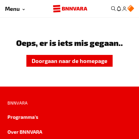
Menu
Oeps, er is iets mis gegaan..
Doorgaan naar de homepage
BNNVARA
Programma's
Over BNNVARA