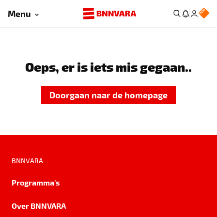
Menu
Oeps, er is iets mis gegaan..
Doorgaan naar de homepage
BNNVARA
Programma's
Over BNNVARA