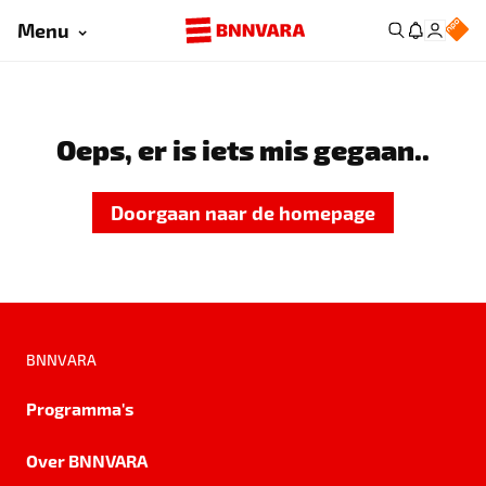
Menu
Oeps, er is iets mis gegaan..
Doorgaan naar de homepage
BNNVARA
Programma's
Over BNNVARA