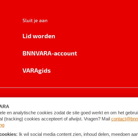
Sluit je aan
Lid worden
BNNVARA-account
VARAgids
voorwaarden
©
2026
BNNVARA