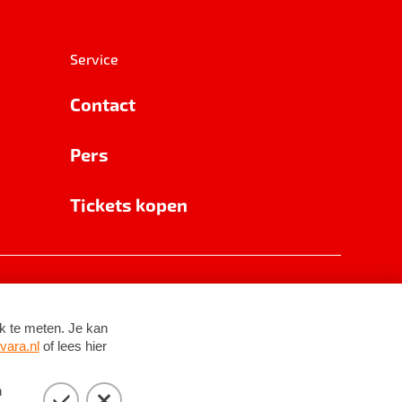
Service
Contact
Pers
Tickets kopen
RSIN 8531 62 402