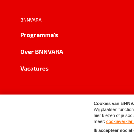
BNNVARA
Programma's
Over BNNVARA
Vacatures
Privacy
Cookie-instellingen
Algemene 