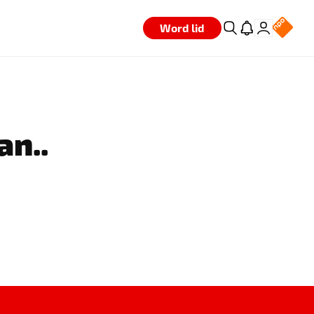
Word lid
an..