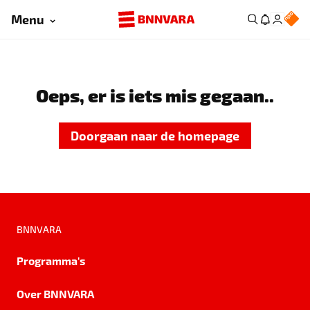
Menu
Oeps, er is iets mis gegaan..
Doorgaan naar de homepage
BNNVARA
Programma's
Over BNNVARA