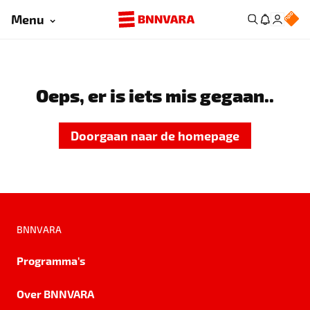
Menu
Oeps, er is iets mis gegaan..
Doorgaan naar de homepage
BNNVARA
Programma's
Over BNNVARA